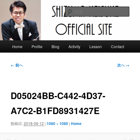
メ
イ
検
ン
索
コ
静間佳佑 オフィシャルサイト
ン
テ
ン
メ
Home
Profile
Blog
Activity
Lesson
Contact
ツ
イ
へ
ン
移
メ
画
← 前へ
次へ →
動
ニ
像
ュ
ナ
ー
ビ
ゲ
D05024BB-C442-4D37-
ー
シ
A7C2-B1FD8931427E
ョ
ン
投稿日:
2018-09-12
|
1080 × 1080
|
Home