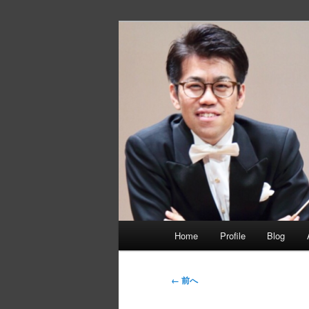
メ
イ
ン
静間佳佑 オ
コ
ン
テ
ン
ツ
へ
移
動
メ
Home
Profile
Blog
イ
ン
メ
画
← 前へ
ニ
像