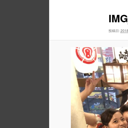
ュ
ナ
ー
ビ
IMG
ゲ
ー
シ
投稿日:
2018
ョ
ン