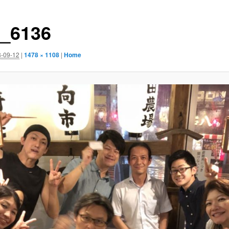
_6136
-09-12
|
1478 × 1108
|
Home