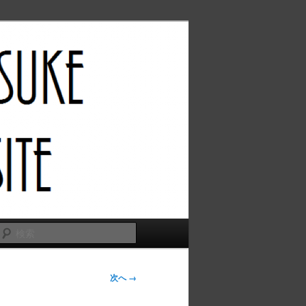
検
索
次へ →