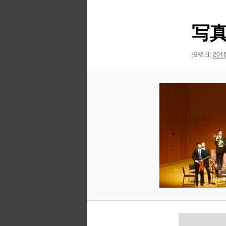
ュ
ナ
ー
ビ
写真 
ゲ
ー
シ
投稿日:
2016
ョ
ン