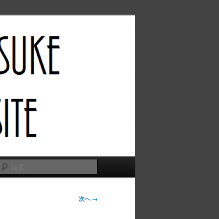
検
索
次へ →