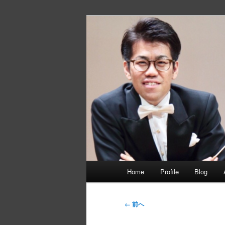
メ
イ
ン
静間佳佑 オ
コ
ン
テ
ン
ツ
へ
移
動
メ
Home
Profile
Blog
イ
ン
メ
画
← 前へ
ニ
像