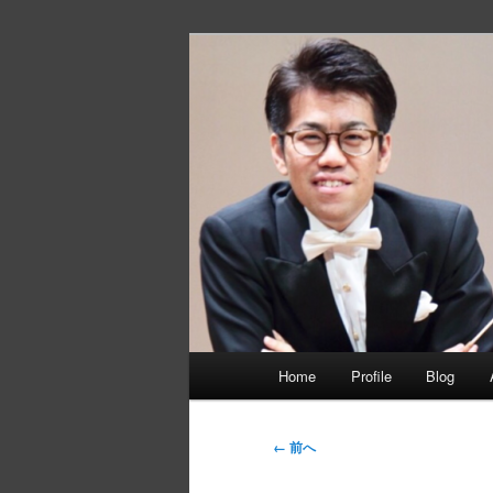
メ
イ
ン
静間佳佑 オ
コ
ン
テ
ン
ツ
へ
移
動
メ
Home
Profile
Blog
イ
ン
メ
画
← 前へ
ニ
像