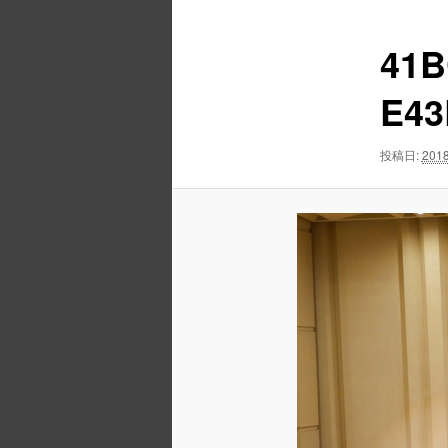
ュ
ナ
ー
ビ
41B
ゲ
ー
E43
シ
ョ
ン
投稿日:
2018