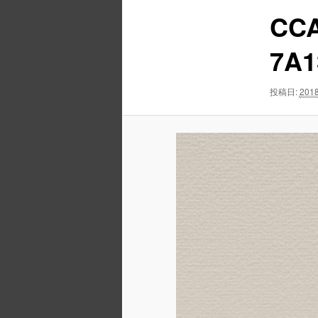
ュ
ナ
CCA
ー
ビ
ゲ
7A1
ー
シ
ョ
投稿日:
2018
ン