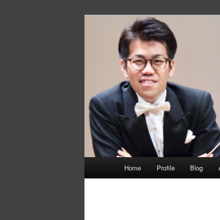
メ
イ
ン
静間佳佑 オ
コ
ン
テ
ン
ツ
へ
移
動
メ
Home
Profile
Blog
イ
ン
メ
画
ニ
像