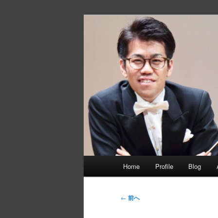
メ
イ
ン
静間佳佑 オ
コ
ン
テ
ン
ツ
へ
移
動
メ
Home
Profile
Blog
イ
ン
メ
投
←
前へ
ニ
稿