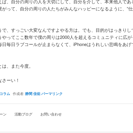
えば、自分の周りの人を大切にして、自分を介して、本来他人であ
繋がって、自分の周りの人たちがみんなハッピーになるように、”仕
うで、すっごい大変なんですよやる方は。でも、目的がはっきりし
うやってここ数年で僕の周りは2000人を超えるコミュニティに広が
毎日毎日ラブコールが止まらなくて、iPhoneはうれしい悲鳴をあげ
とは、また今度。
なさーい！
コラム
作成者:
静間 佳佑
パーマリンク
ーン 活動ブログ お問い合わせ