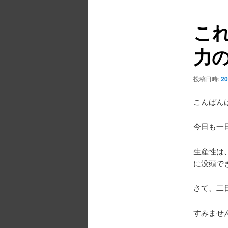
ュ
ナ
ー
ビ
こ
ゲ
ー
力
シ
ョ
ン
投稿日時:
20
こんばん
今日も一
生産性は
に没頭で
さて、二
すみませ