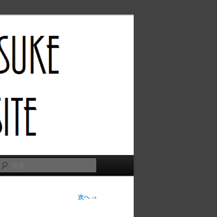
検
索
次へ
→