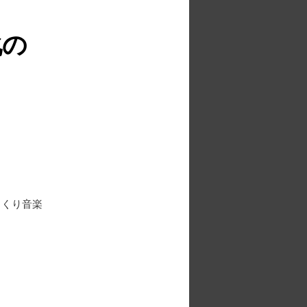
化の
っくり音楽