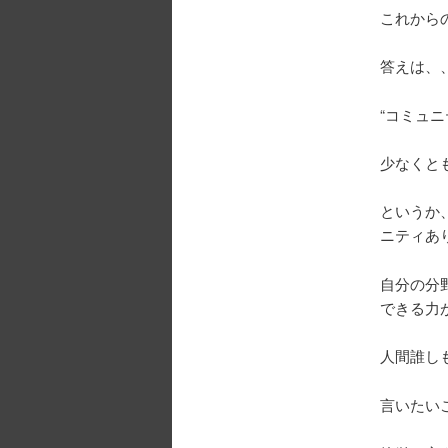
これから
答えは、
“コミュニ
少なくと
というか
ニティあ
自分の分
できる力
人間誰し
言いたい