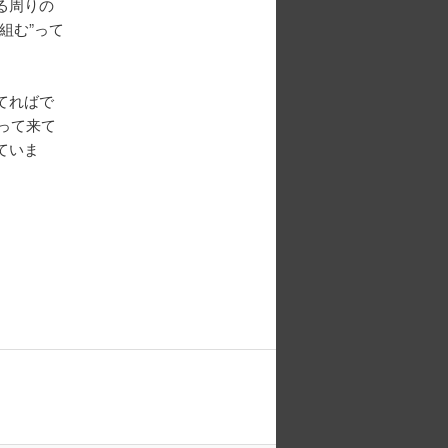
る周りの
組む”って
てればで
って来て
ていま