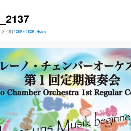
_2137
-04-18
|
1280 × 1826
|
Home