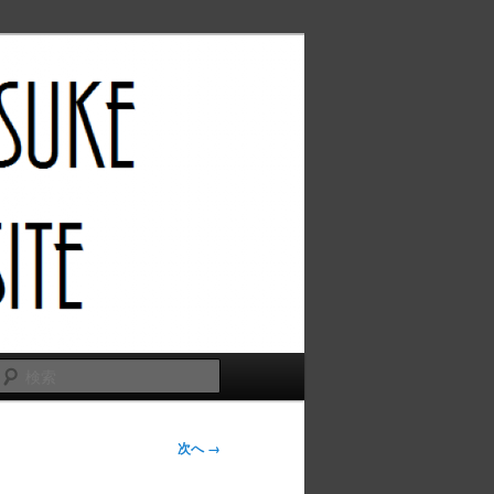
検
索
次へ →