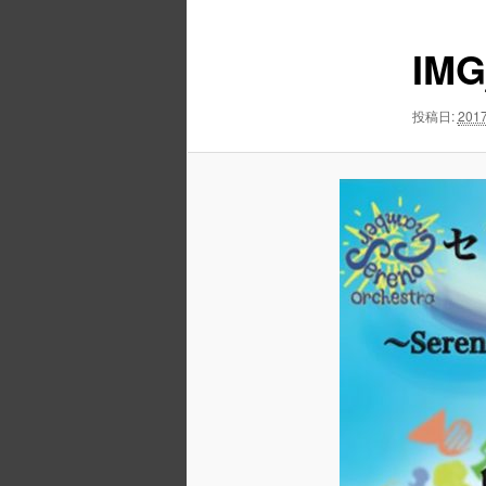
ュ
ナ
ー
ビ
IMG
ゲ
ー
シ
投稿日:
2017
ョ
ン