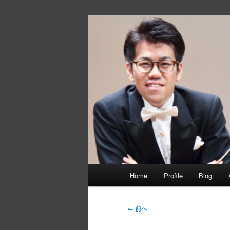
メ
イ
ン
静間佳佑 オ
コ
ン
テ
ン
ツ
へ
移
動
メ
Home
Profile
Blog
イ
ン
メ
画
← 前へ
ニ
像