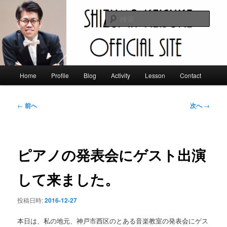
メ
イ
検
ン
索
コ
静間佳佑 オフィシャルサイト
ン
テ
ン
メ
Home
Profile
Blog
Activity
Lesson
Contact
ツ
イ
へ
ン
移
メ
投
←
前へ
次へ
→
動
ニ
稿
ュ
ナ
ー
ビ
ゲ
ピアノの発表会にゲスト出演
ー
シ
して来ました。
ョ
ン
投稿日時:
2016-12-27
本日は、私の地元、神戸市西区のとある音楽教室の発表会にゲス