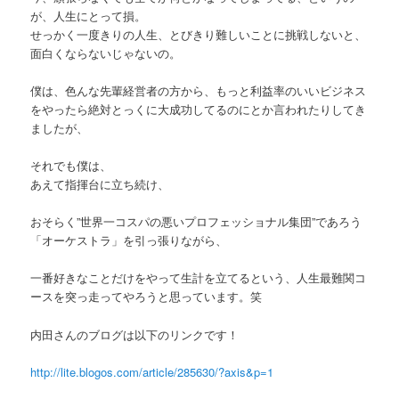
が、人生にとって損。
せっかく一度きりの人生、とびきり難しいことに挑戦しないと、
面白くならないじゃないの。
僕は、色んな先輩経営者の方から、もっと利益率のいいビジネス
をやったら絶対とっくに大成功してるのにとか言われたりしてき
ましたが、
それでも僕は、
あえて指揮台に立ち続け、
おそらく”世界一コスパの悪いプロフェッショナル集団”であろう
「オーケストラ」を引っ張りながら、
一番好きなことだけをやって生計を立てるという、人生最難関コ
ースを突っ走ってやろうと思っています。笑
内田さんのブログは以下のリンクです！
http://lite.blogos.com/article/285630/?axis&p=1