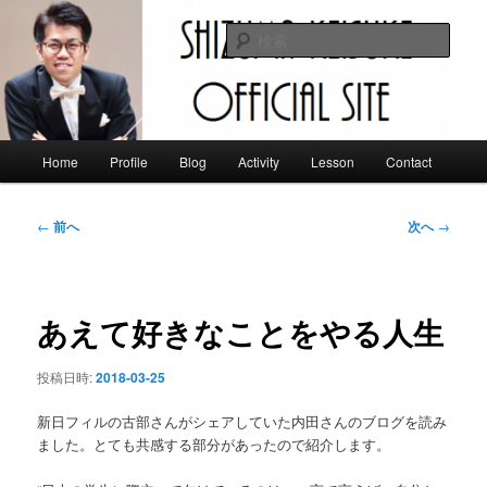
メ
イ
検
ン
索
コ
静間佳佑 オフィシャルサイト
ン
テ
ン
メ
Home
Profile
Blog
Activity
Lesson
Contact
ツ
イ
へ
ン
移
メ
投
←
前へ
次へ
→
動
ニ
稿
ュ
ナ
ー
ビ
ゲ
あえて好きなことをやる人生
ー
シ
投稿日時:
2018-03-25
ョ
ン
新日フィルの古部さんがシェアしていた内田さんのブログを読み
ました。とても共感する部分があったので紹介します。