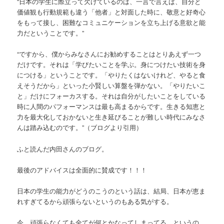
“日本の学生に際立って欠けているのは、一言で言えば、自分と
価値観も行動規範も違う「他者」と対面した時に、敬意と好奇心
をもって接し、困難なコミュニケーションを立ち上げる意欲と能
力だということです。”
“ですから、僕からみなさんにお勧めすることはとりあえず一つ
だけです。それは「学びたいことを学ぶ。身につけたい技術を身
につける」ということです。「やりたくはないけれど、やると食
えそうだから」といった小賢しい算盤を弾かない。「やりたいこ
と」だけにフォーカスする。それは自分がしたいことをしている
時に人間のパフォーマンスは最も高まるからです。生きる知恵と
力を最大化しておかないと生き延びることが難しい時代にみなさ
んは踏み込むのです。”（ブログより引用）
ふと読んだ内田さんのブログ。
最後のアドバイスは全面的に賛成です！！！
日本の学生の能力がどうのこうのという話は、結局、日本が恵ま
れすぎてるから頑張らないというのもある気がする。
今、頑張らなくても全てが何とかなってしまってる、というの